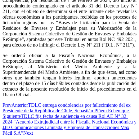
Competencia, por resolución de 7 de febrero de 2024, dio inicio al
procedimiento contemplado en el artículo 31 del Decreto Ley N°
211, con el objeto de determinar si el ente licitante debe revelar las
ofertas económicas a los participantes, recibidas en los procesos de
licitación regidos por las “Bases de Licitación para la Venta de
Residuos de Envases y Embalajes para su Valorización de la
Corporación Sistema Colectivo de Gestión de Envases y Embalajes
ReSimple”, aprobadas por este Tribunal en autos Rol NC-492-2021,
para efectos de no infringir el Decreto Ley N° 211 (“D.L. N° 211”).
Se ordenó oficiar a la Fiscalía Nacional Económica, a la
Corporación Sistema Colectivo de Gestión de Envases y Embalajes
ReSimple, al Ministerio del Medio Ambiente y a la
Superintendencia del Medio Ambiente, a fin de que éstos, así como
otros que también tengan interés legítimo, aporten antecedentes
dentro del plazo de 15 días hábiles contados desde la publicación del
extracto de la presente resolución de inicio del procedimiento en el
Diario Oficial.
Prev
Anterior
TDLC entrega condolencias por fallecimiento del ex
Presidente de la República de Chile, Sebastián Piñera Echenique.
Siguiente
TDLC fija fecha de audiencia en causa Rol AE N° 32-
2024 “Acuerdo Extrajudicial entre la Fiscalía Nacional Económica y
JJD Comunicaciones Limitada y Empresa de Transacciones Max
Fácil S.A”
Next