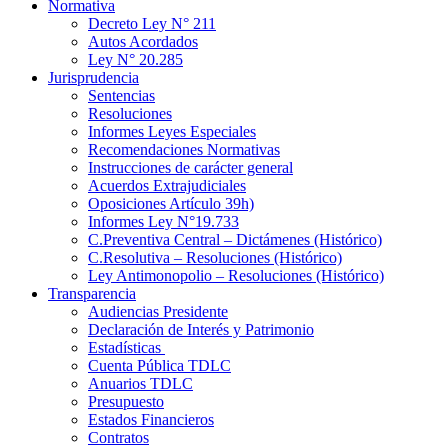
Normativa
Decreto Ley N° 211
Autos Acordados
Ley N° 20.285
Jurisprudencia
Sentencias
Resoluciones
Informes Leyes Especiales
Recomendaciones Normativas
Instrucciones de carácter general
Acuerdos Extrajudiciales
Oposiciones Artículo 39h)
Informes Ley N°19.733
C.Preventiva Central – Dictámenes (Histórico)
C.Resolutiva – Resoluciones (Histórico)
Ley Antimonopolio – Resoluciones (Histórico)
Transparencia
Audiencias Presidente
Declaración de Interés y Patrimonio
Estadísticas
Cuenta Pública TDLC
Anuarios TDLC
Presupuesto
Estados Financieros
Contratos