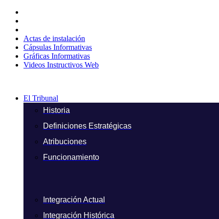
Ir
al
contenido
Actas de instalación
Cápsulas Informativas
Gráficas Informativas
Videos Instructivos Web
El Tribunal
Historia
Definiciones Estratégicas
Atribuciones
Funcionamiento
Integración Actual
Integración Histórica