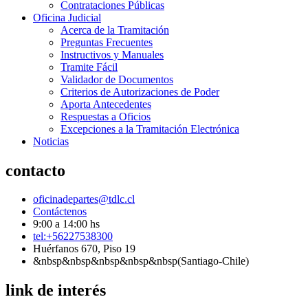
Contrataciones Públicas
Oficina Judicial
Acerca de la Tramitación
Preguntas Frecuentes
Instructivos y Manuales
Tramite Fácil
Validador de Documentos
Criterios de Autorizaciones de Poder
Aporta Antecedentes
Respuestas a Oficios
Excepciones a la Tramitación Electrónica
Noticias
contacto
oficinadepartes@tdlc.cl
Contáctenos
9:00 a 14:00 hs
tel:+56227538300
Huérfanos 670, Piso 19
&nbsp&nbsp&nbsp&nbsp&nbsp(Santiago-Chile)
link de interés