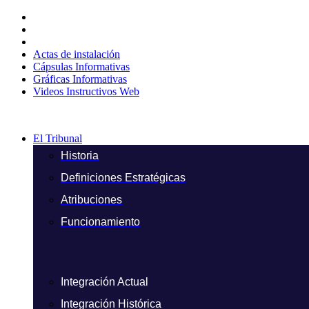
Ir
al
contenido
Actas de instalación
Cápsulas Informativas
Gráficas Informativas
Videos Instructivos Web
El Tribunal
Historia
Definiciones Estratégicas
Atribuciones
Funcionamiento
Integración Actual
Integración Histórica