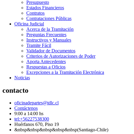
Presupuesto
Estados Financieros
Contratos
Contrataciones Públicas
Oficina Judicial
Acerca de la Tramitación
Preguntas Frecuentes
Instructivos y Manuales
Tramite Fácil
Validador de Documentos
Criterios de Autorizaciones de Poder
Aporta Antecedentes
Respuestas a Oficios
Excepciones a la Tramitación Electrónica
Noticias
contacto
oficinadepartes@tdlc.cl
Contáctenos
9:00 a 14:00 hs
tel:+56227538300
Huérfanos 670, Piso 19
&nbsp&nbsp&nbsp&nbsp&nbsp(Santiago-Chile)