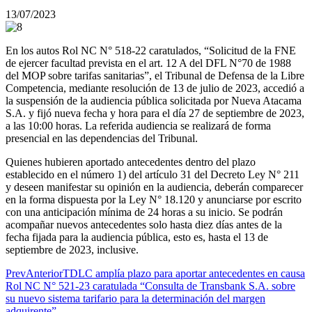
13/07/2023
En los autos Rol NC N° 518-22 caratulados, “Solicitud de la FNE
de ejercer facultad prevista en el art. 12 A del DFL N°70 de 1988
del MOP sobre tarifas sanitarias”, el Tribunal de Defensa de la Libre
Competencia, mediante resolución de 13 de julio de 2023, accedió a
la suspensión de la audiencia pública solicitada por Nueva Atacama
S.A. y fijó nueva fecha y hora para el día 27 de septiembre de 2023,
a las 10:00 horas. La referida audiencia se realizará de forma
presencial en las dependencias del Tribunal.
Quienes hubieren aportado antecedentes dentro del plazo
establecido en el número 1) del artículo 31 del Decreto Ley N° 211
y deseen manifestar su opinión en la audiencia, deberán comparecer
en la forma dispuesta por la Ley N° 18.120 y anunciarse por escrito
con una anticipación mínima de 24 horas a su inicio. Se podrán
acompañar nuevos antecedentes solo hasta diez días antes de la
fecha fijada para la audiencia pública, esto es, hasta el 13 de
septiembre de 2023, inclusive.
Prev
Anterior
TDLC amplía plazo para aportar antecedentes en causa
Rol NC N° 521-23 caratulada “Consulta de Transbank S.A. sobre
su nuevo sistema tarifario para la determinación del margen
adquirente”