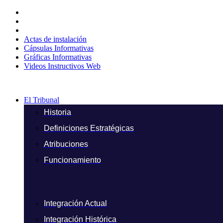
Ir
al
contenido
Actas de instalación
Cápsulas Informativas
Gráficas Informativas
Videos Instructivos Web
El Tribunal
Historia
Definiciones Estratégicas
Atribuciones
Funcionamiento
Integración Actual
Integración Histórica