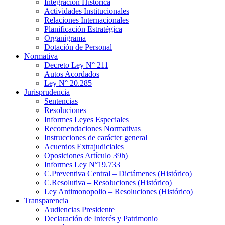
Integración Histórica
Actividades Institucionales
Relaciones Internacionales
Planificación Estratégica
Organigrama
Dotación de Personal
Normativa
Decreto Ley N° 211
Autos Acordados
Ley N° 20.285
Jurisprudencia
Sentencias
Resoluciones
Informes Leyes Especiales
Recomendaciones Normativas
Instrucciones de carácter general
Acuerdos Extrajudiciales
Oposiciones Artículo 39h)
Informes Ley N°19.733
C.Preventiva Central – Dictámenes (Histórico)
C.Resolutiva – Resoluciones (Histórico)
Ley Antimonopolio – Resoluciones (Histórico)
Transparencia
Audiencias Presidente
Declaración de Interés y Patrimonio