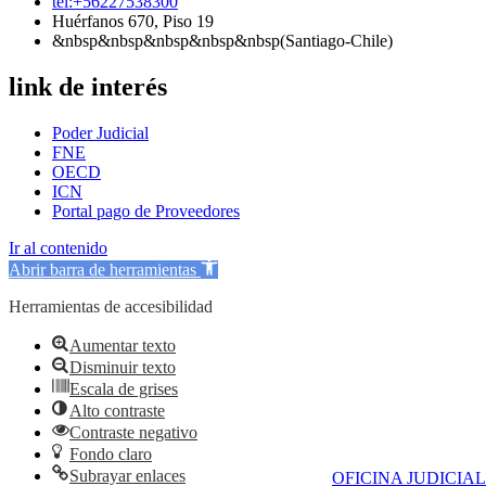
tel:+56227538300
Huérfanos 670, Piso 19
&nbsp&nbsp&nbsp&nbsp&nbsp(Santiago-Chile)
link de interés
Poder Judicial
FNE
OECD
ICN
Portal pago de Proveedores
Ir al contenido
Abrir barra de herramientas
Herramientas de accesibilidad
Aumentar texto
Disminuir texto
Escala de grises
Alto contraste
Contraste negativo
Fondo claro
Subrayar enlaces
OFICINA JUDICIAL