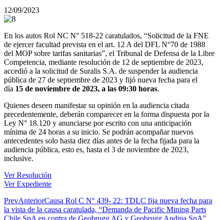
12/09/2023
En los autos Rol NC N° 518-22 caratulados, “Solicitud de la FNE
de ejercer facultad prevista en el art. 12 A del DFL N°70 de 1988
del MOP sobre tarifas sanitarias”, el Tribunal de Defensa de la Libre
Competencia, mediante resolución de 12 de septiembre de 2023,
accedió a la solicitud de Suralis S.A. de suspender la audiencia
pública de 27 de septiembre de 2023 y fijó nueva fecha para el
día
15 de noviembre de 2023, a las 09:30 horas
.
Quienes deseen manifestar su opinión en la audiencia citada
precedentemente, deberán comparecer en la forma dispuesta por la
Ley N° 18.120 y anunciarse por escrito con una anticipación
mínima de 24 horas a su inicio. Se podrán acompañar nuevos
antecedentes solo hasta diez días antes de la fecha fijada para la
audiencia pública, esto es, hasta el 3 de noviembre de 2023,
inclusive.
Ver Resolución
Ver Expediente
Prev
Anterior
Causa Rol C N° 439- 22: TDLC fija nueva fecha para
la vista de la causa caratulada, “Demanda de Pacific Mining Parts
Chile SpA en contra de Geobrugg AG y Geobrugg Andina SpA”