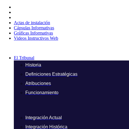
Ir
al
contenido
Actas de instalación
Cápsulas Informativas
Gráficas Informativas
Videos Instructivos Web
El Tribunal
Historia
Definiciones Estratégicas
Atribuciones
Funcionamiento
Integración Actual
Integración Histórica