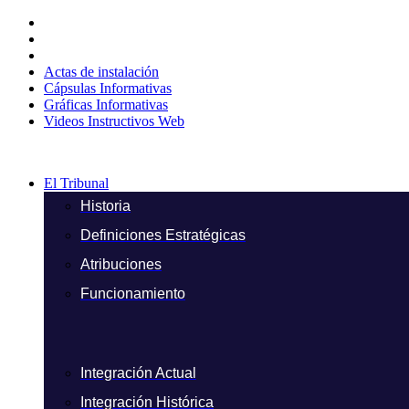
Ir
al
contenido
Actas de instalación
Cápsulas Informativas
Gráficas Informativas
Videos Instructivos Web
El Tribunal
Historia
Definiciones Estratégicas
Atribuciones
Funcionamiento
Integración Actual
Integración Histórica