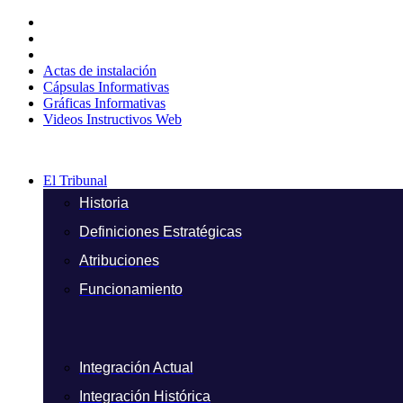
Ir
al
contenido
Actas de instalación
Cápsulas Informativas
Gráficas Informativas
Videos Instructivos Web
El Tribunal
Historia
Definiciones Estratégicas
Atribuciones
Funcionamiento
Integración Actual
Integración Histórica