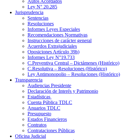
Autos Acordados
Ley N° 20.285
Jurisprudencia
Sentencias
Resoluciones
Informes Leyes Especiales
Recomendaciones Normativas
Instrucciones de carácter general
Acuerdos Extrajudiciales
Oposiciones Artículo 39h)
Informes Ley N°19.733
C.Preventiva Central – Dictámenes (Histórico)
C.Resolutiva – Resoluciones (Histórico)
Ley Antimonopolio – Resoluciones (Histórico)
Transparencia
Audiencias Presidente
Declaración de Interés y Patrimonio
Estadísticas
Cuenta Pública TDLC
Anuarios TDLC
Presupuesto
Estados Financieros
Contratos
Contrataciones Públicas
Oficina Judicial