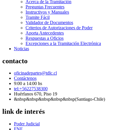
Acerca de la Tramitación
Preguntas Frecuentes
Instructivos y Manuales
Tramite Fácil
Validador de Documentos
Criterios de Autorizaciones de Poder
Aporta Antecedentes
Respuestas a Oficios
Excepciones a la Tramitación Electrónica
Noticias
contacto
oficinadepartes@tdlc.cl
Contáctenos
9:00 a 14:00 hs
tel:+56227538300
Huérfanos 670, Piso 19
&nbsp&nbsp&nbsp&nbsp&nbsp(Santiago-Chile)
link de interés
Poder Judicial
FNE