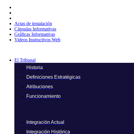
Ir
al
contenido
Actas de instalación
Cápsulas Informativas
Gráficas Informativas
Videos Instructivos Web
El Tribunal
Historia
Definiciones Estratégicas
Atribuciones
Funcionamiento
Integración Actual
Integración Histórica