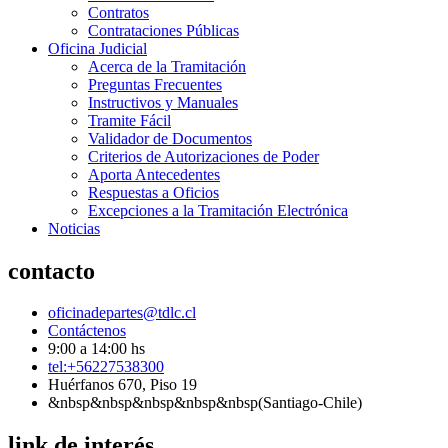
Contratos
Contrataciones Públicas
Oficina Judicial
Acerca de la Tramitación
Preguntas Frecuentes
Instructivos y Manuales
Tramite Fácil
Validador de Documentos
Criterios de Autorizaciones de Poder
Aporta Antecedentes
Respuestas a Oficios
Excepciones a la Tramitación Electrónica
Noticias
contacto
oficinadepartes@tdlc.cl
Contáctenos
9:00 a 14:00 hs
tel:+56227538300
Huérfanos 670, Piso 19
&nbsp&nbsp&nbsp&nbsp&nbsp(Santiago-Chile)
link de interés