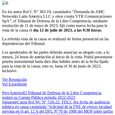
En los autos Rol C N° 383-19, caratulados “Demanda de AMC
Networks Latin America LLC y otros contra VTR Comunicaciones
SpA”, el Tribunal de Defensa de la Libre Competencia, mediante
resolución de 11 de mayo de 2023, fijó como nueva fecha para la
vista de la causa el
día 12 de julio de 2023, a las 9:30 horas.
La referida vista de la causa se realizará de forma presencial en las
dependencias del Tribunal.
Los apoderados de las partes deberán anunciar su alegato con, a lo
menos, 24 horas de antelación al inicio de la vista. Podrá presentarse
prueba instrumental hasta diez días hábiles antes de la fecha fijada
para la vista de la causa, esto es, hasta el 30 de junio de 2023,
inclusive.
Ver Resolución
Ver Expediente
Prev
Anterior
El Tribunal de Defensa de la Libre Competencia
realizó su Cuenta Pública período 2022-2023
Siguiente
Causa Rol NC N° 518-22: TDLC fija fecha de audiencia
pública en causa caratulada “Solicitud de la FNE de ejercer facultad
prevista en el art. 12 A del DFL N°70 de 1988 del MOP sobre tarifas