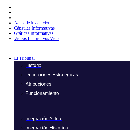
Ir
al
contenido
Actas de instalación
Cápsulas Informativas
Gráficas Informativas
Videos Instructivos Web
El Tribunal
Historia
Definiciones Estratégicas
Atribuciones
Funcionamiento
Integración Actual
Integración Histórica