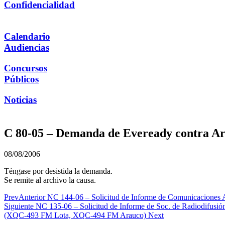
Confidencialidad
Calendario
Audiencias
Concursos
Públicos
Noticias
C 80-05 – Demanda de Eveready contra A
08/08/2006
Téngase por desistida la demanda.
Se remite al archivo la causa.
Prev
Anterior
NC 144-06 – Solicitud de Informe de Comunicaciones A
Siguiente
NC 135-06 – Solicitud de Informe de Soc. de Radiodifusión
(XQC-493 FM Lota, XQC-494 FM Arauco)
Next