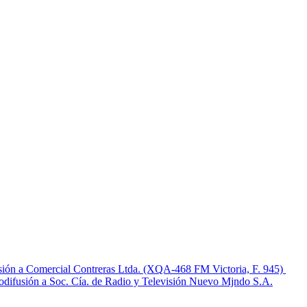
sión a Comercial Contreras Ltda. (XQA-468 FM Victoria, F. 945)
iodifusión a Soc. Cía. de Radio y Televisión Nuevo Mjndo S.A.