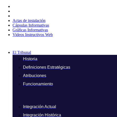
Ir
al
contenido
Actas de instalación
Cápsulas Informativas
Gráficas Informativas
Videos Instructivos Web
El Tribunal
Historia
Definiciones Estratégicas
Atribuciones
Funcionamiento
Integración Actual
Integración Histórica