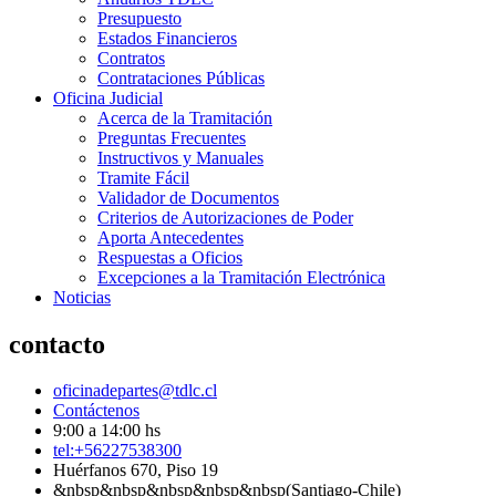
Presupuesto
Estados Financieros
Contratos
Contrataciones Públicas
Oficina Judicial
Acerca de la Tramitación
Preguntas Frecuentes
Instructivos y Manuales
Tramite Fácil
Validador de Documentos
Criterios de Autorizaciones de Poder
Aporta Antecedentes
Respuestas a Oficios
Excepciones a la Tramitación Electrónica
Noticias
contacto
oficinadepartes@tdlc.cl
Contáctenos
9:00 a 14:00 hs
tel:+56227538300
Huérfanos 670, Piso 19
&nbsp&nbsp&nbsp&nbsp&nbsp(Santiago-Chile)