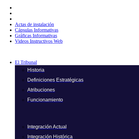
Ir
al
contenido
Actas de instalación
Cápsulas Informativas
Gráficas Informativas
Videos Instructivos Web
El Tribunal
Historia
Definiciones Estratégicas
Atribuciones
Funcionamiento
Integración Actual
Integración Histórica