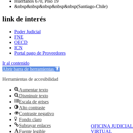
Huérfanos 670, Piso 19
&nbsp&nbsp&nbsp&nbsp&nbsp(Santiago-Chile)
link de interés
Poder Judicial
FNE
OECD
ICN
Portal pago de Proveedores
Ir al contenido
Abrir barra de herramientas
Herramientas de accesibilidad
Aumentar texto
Disminuir texto
Escala de grises
Alto contraste
Contraste negativo
Fondo claro
Subrayar enlaces
OFICINA JUDICIAL
VIRTUAL
Fuente legible