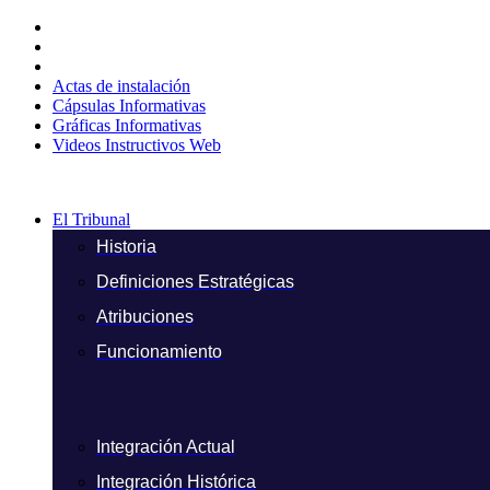
Ir
al
contenido
Actas de instalación
Cápsulas Informativas
Gráficas Informativas
Videos Instructivos Web
El Tribunal
Historia
Definiciones Estratégicas
Atribuciones
Funcionamiento
Integración Actual
Integración Histórica