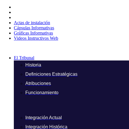
Ir
al
contenido
Actas de instalación
Cápsulas Informativas
Gráficas Informativas
Videos Instructivos Web
El Tribunal
Historia
Definiciones Estratégicas
Atribuciones
Funcionamiento
Integración Actual
Integración Histórica