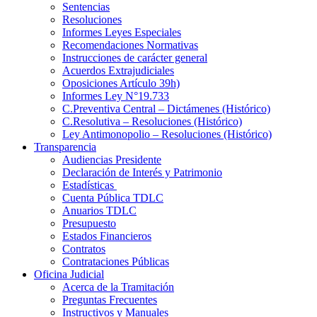
Sentencias
Resoluciones
Informes Leyes Especiales
Recomendaciones Normativas
Instrucciones de carácter general
Acuerdos Extrajudiciales
Oposiciones Artículo 39h)
Informes Ley N°19.733
C.Preventiva Central – Dictámenes (Histórico)
C.Resolutiva – Resoluciones (Histórico)
Ley Antimonopolio – Resoluciones (Histórico)
Transparencia
Audiencias Presidente
Declaración de Interés y Patrimonio
Estadísticas
Cuenta Pública TDLC
Anuarios TDLC
Presupuesto
Estados Financieros
Contratos
Contrataciones Públicas
Oficina Judicial
Acerca de la Tramitación
Preguntas Frecuentes
Instructivos y Manuales