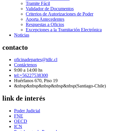
Tramite Fácil
Validador de Documentos
Criterios de Autorizaciones de Poder
Aporta Antecedentes
Respuestas a Oficios
Excepciones a la Tramitación Electrónica
Noticias
contacto
oficinadepartes@tdlc.cl
Contáctenos
9:00 a 14:00 hs
tel:+56227538300
Huérfanos 670, Piso 19
&nbsp&nbsp&nbsp&nbsp&nbsp(Santiago-Chile)
link de interés
Poder Judicial
FNE
OECD
ICN