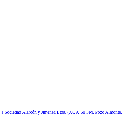
ión a Sociedad Alarcón y Jimenez Ltda. (XQA-68 FM, Pozo Almonte,