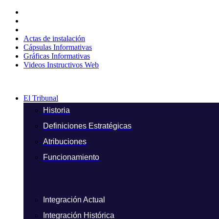
Ir
al
contenido
Actas de instalación
Cápsulas Informativas
Gráficas Informativas
Videos Instructivos Web
El Tribunal
Historia
Definiciones Estratégicas
Atribuciones
Funcionamiento
Integración Actual
Integración Histórica