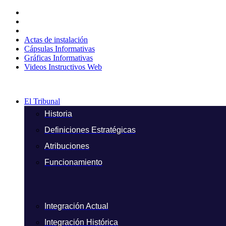
Ir
al
contenido
Actas de instalación
Cápsulas Informativas
Gráficas Informativas
Videos Instructivos Web
El Tribunal
Historia
Definiciones Estratégicas
Atribuciones
Funcionamiento
Integración Actual
Integración Histórica