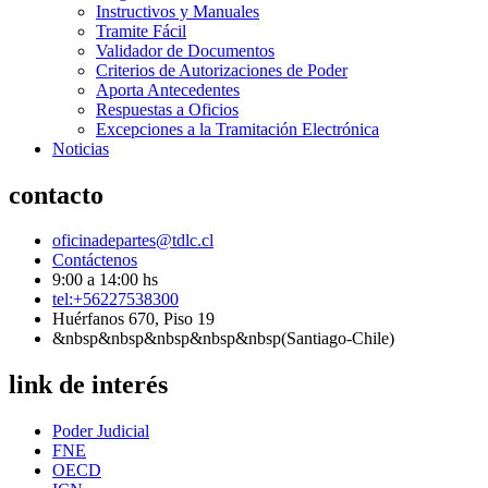
Instructivos y Manuales
Tramite Fácil
Validador de Documentos
Criterios de Autorizaciones de Poder
Aporta Antecedentes
Respuestas a Oficios
Excepciones a la Tramitación Electrónica
Noticias
contacto
oficinadepartes@tdlc.cl
Contáctenos
9:00 a 14:00 hs
tel:+56227538300
Huérfanos 670, Piso 19
&nbsp&nbsp&nbsp&nbsp&nbsp(Santiago-Chile)
link de interés
Poder Judicial
FNE
OECD