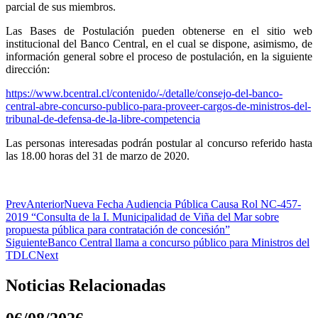
parcial de sus miembros.
Las Bases de Postulación pueden obtenerse en el sitio web
institucional del Banco Central, en el cual se dispone, asimismo, de
información general sobre el proceso de postulación, en la siguiente
dirección:
https://www.bcentral.cl/contenido/-/detalle/consejo-del-banco-
central-abre-concurso-publico-para-proveer-cargos-de-ministros-del-
tribunal-de-defensa-de-la-libre-competencia
Las personas interesadas podrán postular al concurso referido hasta
las 18.00 horas del 31 de marzo de 2020.
Prev
Anterior
Nueva Fecha Audiencia Pública Causa Rol NC-457-
2019 “Consulta de la I. Municipalidad de Viña del Mar sobre
propuesta pública para contratación de concesión”
Siguiente
Banco Central llama a concurso público para Ministros del
TDLC
Next
Noticias Relacionadas