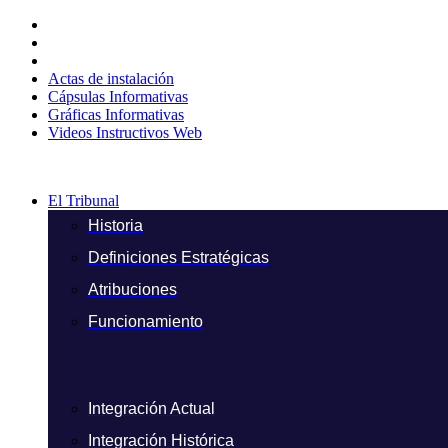
Ir
al
contenido
Actas de instalación
Cápsulas Informativas
Gráficas Informativas
Videos Instructivos Web
El Tribunal
Historia
Definiciones Estratégicas
Atribuciones
Funcionamiento
Integración Actual
Integración Histórica