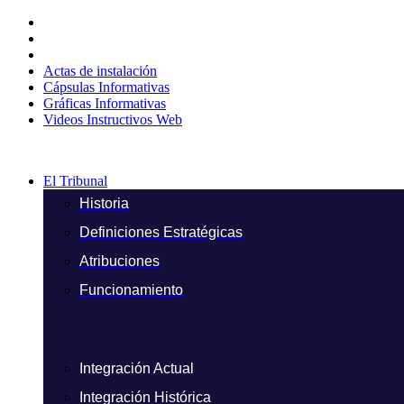
Ir
al
contenido
Actas de instalación
Cápsulas Informativas
Gráficas Informativas
Videos Instructivos Web
El Tribunal
Historia
Definiciones Estratégicas
Atribuciones
Funcionamiento
Integración Actual
Integración Histórica