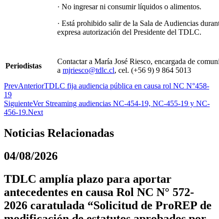
· No ingresar ni consumir líquidos o alimentos.
· Está prohibido salir de la Sala de Audiencias durante
expresa autorización del Presidente del TDLC.
Contactar a María José Riesco, encargada de comun
Periodistas
a
mjriesco@tdlc.cl
, cel. (+56 9) 9 864 5013
Prev
Anterior
TDLC fija audiencia pública en causa rol NC N°458-
19
Siguiente
Ver Streaming audiencias NC-454-19, NC-455-19 y NC-
456-19.
Next
Noticias Relacionadas
04/08/2026
TDLC amplía plazo para aportar
antecedentes en causa Rol NC N° 572-
2026 caratulada “Solicitud de ProREP de
modificación de estatutos aprobados por