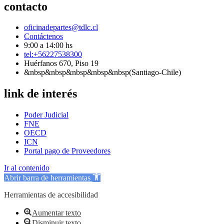
contacto
oficinadepartes@tdlc.cl
Contáctenos
9:00 a 14:00 hs
tel:+56227538300
Huérfanos 670, Piso 19
&nbsp&nbsp&nbsp&nbsp&nbsp(Santiago-Chile)
link de interés
Poder Judicial
FNE
OECD
ICN
Portal pago de Proveedores
Ir al contenido
Abrir barra de herramientas
Herramientas de accesibilidad
Aumentar texto
Disminuir texto