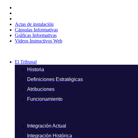
Ir
al
contenido
Actas de instalación
Cápsulas Informativas
Gráficas Informativas
Videos Instructivos Web
El Tribunal
Historia
Definiciones Estratégicas
Atribuciones
Funcionamiento
Integración Actual
Integración Histórica