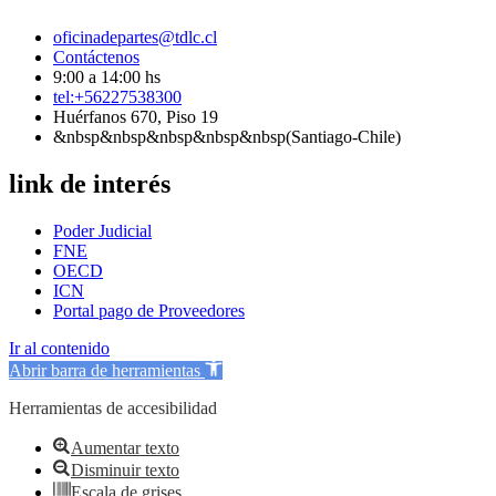
oficinadepartes@tdlc.cl
Contáctenos
9:00 a 14:00 hs
tel:+56227538300
Huérfanos 670, Piso 19
&nbsp&nbsp&nbsp&nbsp&nbsp(Santiago-Chile)
link de interés
Poder Judicial
FNE
OECD
ICN
Portal pago de Proveedores
Ir al contenido
Abrir barra de herramientas
Herramientas de accesibilidad
Aumentar texto
Disminuir texto
Escala de grises