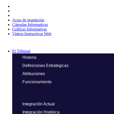
Ir
al
contenido
Actas de instalación
Cápsulas Informativas
Gráficas Informativas
Videos Instructivos Web
El Tribunal
Historia
Definiciones Estratégicas
Atribuciones
Funcionamiento
Integración Actual
Integración Histórica