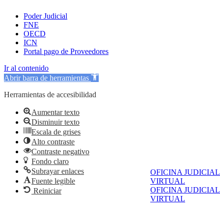
Poder Judicial
FNE
OECD
ICN
Portal pago de Proveedores
Ir al contenido
Abrir barra de herramientas
Herramientas de accesibilidad
Aumentar texto
Disminuir texto
Escala de grises
Alto contraste
Contraste negativo
Fondo claro
Subrayar enlaces
OFICINA JUDICIAL
Fuente legible
VIRTUAL
OFICINA JUDICIAL
Reiniciar
VIRTUAL