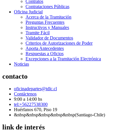
Contratos
Contrataciones Públicas
Oficina Judicial
Acerca de la Tramitación
Preguntas Frecuentes
Instructivos y Manuales
Tramite Fácil
Validador de Documentos
Criterios de Autorizaciones de Poder
Aporta Antecedentes
Respuestas a Oficios
Excepciones a la Tramitación Electrónica
Noticias
contacto
oficinadepartes@tdlc.cl
Contáctenos
9:00 a 14:00 hs
tel:+56227538300
Huérfanos 670, Piso 19
&nbsp&nbsp&nbsp&nbsp&nbsp(Santiago-Chile)
link de interés