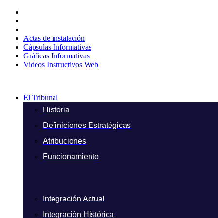
Ir
al
contenido
Actas de instalación
Cápsulas Informativas
Gráficas Informativas
Videos Instructivos Web
El Tribunal
Historia
Definiciones Estratégicas
Atribuciones
Funcionamiento
Integración Actual
Integración Histórica