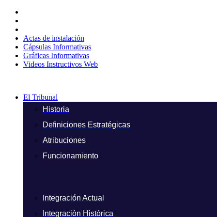
Ir
al
contenido
Actas de instalación
Cápsulas Informativas
Gráficas Informativas
Videos Instructivos Web
El Tribunal
Historia
Definiciones Estratégicas
Atribuciones
Funcionamiento
Integración Actual
Integración Histórica