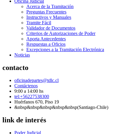
Oficina Judicial
Acerca de la Tramitación
Preguntas Frecuentes
Instructivos y Manuales
Tramite Fácil
Validador de Documentos
Criterios de Autorizaciones de Poder
Aporta Antecedentes
Respuestas a Oficios
Excepciones a la Tramitación Electrónica
Noticias
contacto
oficinadepartes@tdlc.cl
Contáctenos
9:00 a 14:00 hs
tel:+56227538300
Huérfanos 670, Piso 19
&nbsp&nbsp&nbsp&nbsp&nbsp(Santiago-Chile)
link de interés
Poder Judicial