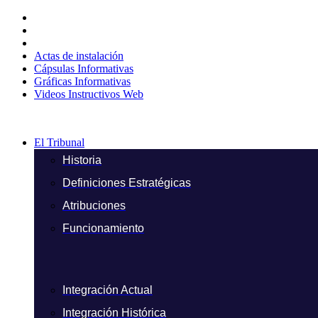
Ir
al
contenido
Actas de instalación
Cápsulas Informativas
Gráficas Informativas
Videos Instructivos Web
El Tribunal
Historia
Definiciones Estratégicas
Atribuciones
Funcionamiento
Integración Actual
Integración Histórica