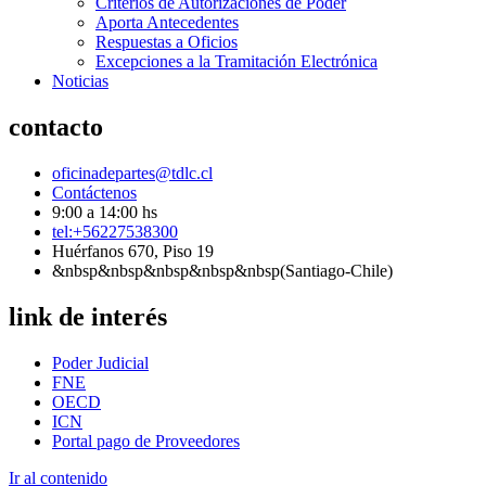
Criterios de Autorizaciones de Poder
Aporta Antecedentes
Respuestas a Oficios
Excepciones a la Tramitación Electrónica
Noticias
contacto
oficinadepartes@tdlc.cl
Contáctenos
9:00 a 14:00 hs
tel:+56227538300
Huérfanos 670, Piso 19
&nbsp&nbsp&nbsp&nbsp&nbsp(Santiago-Chile)
link de interés
Poder Judicial
FNE
OECD
ICN
Portal pago de Proveedores
Ir al contenido