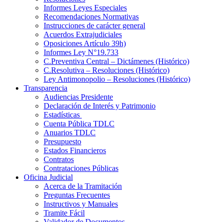
Informes Leyes Especiales
Recomendaciones Normativas
Instrucciones de carácter general
Acuerdos Extrajudiciales
Oposiciones Artículo 39h)
Informes Ley N°19.733
C.Preventiva Central – Dictámenes (Histórico)
C.Resolutiva – Resoluciones (Histórico)
Ley Antimonopolio – Resoluciones (Histórico)
Transparencia
Audiencias Presidente
Declaración de Interés y Patrimonio
Estadísticas
Cuenta Pública TDLC
Anuarios TDLC
Presupuesto
Estados Financieros
Contratos
Contrataciones Públicas
Oficina Judicial
Acerca de la Tramitación
Preguntas Frecuentes
Instructivos y Manuales
Tramite Fácil
Validador de Documentos