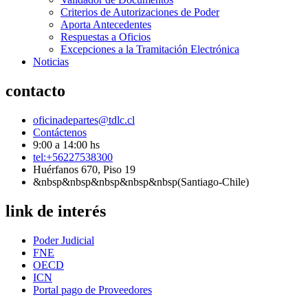
Criterios de Autorizaciones de Poder
Aporta Antecedentes
Respuestas a Oficios
Excepciones a la Tramitación Electrónica
Noticias
contacto
oficinadepartes@tdlc.cl
Contáctenos
9:00 a 14:00 hs
tel:+56227538300
Huérfanos 670, Piso 19
&nbsp&nbsp&nbsp&nbsp&nbsp(Santiago-Chile)
link de interés
Poder Judicial
FNE
OECD
ICN
Portal pago de Proveedores