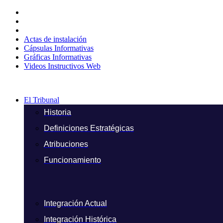
Ir
al
contenido
Actas de instalación
Cápsulas Informativas
Gráficas Informativas
Videos Instructivos Web
El Tribunal
Historia
Definiciones Estratégicas
Atribuciones
Funcionamiento
Integración Actual
Integración Histórica