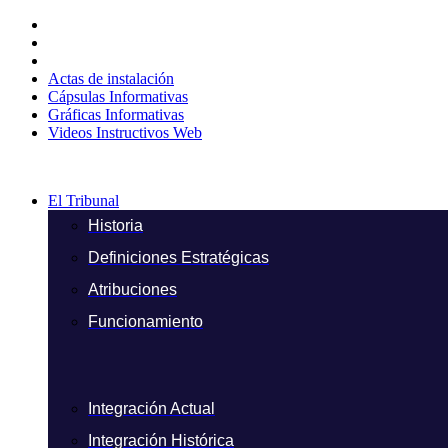
Ir
al
contenido
Actas de instalación
Cápsulas Informativas
Gráficas Informativas
Videos Instructivos Web
El Tribunal
Historia
Definiciones Estratégicas
Atribuciones
Funcionamiento
Integración Actual
Integración Histórica