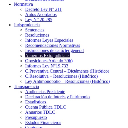
Normativa
Decreto Ley N° 211
Autos Acordados
Ley N° 20.285
Jurisprudencia
Sentencias
Resoluciones
Informes Leyes Especiales
Recomendaciones Normativas
Instrucciones de carácter general
Acuerdos Extrajudiciales
Oposiciones Artículo 39h)
Informes Ley N°19.733
C.Preventiva Central – Dictámenes (Histórico)
C.Resolutiva – Resoluciones (Histórico)
Ley Antimonopolio – Resoluciones (Histórico)
Transparencia
Audiencias Presidente
Declaración de Interés y Patrimonio
Estadísticas
Cuenta Pública TDLC
Anuarios TDLC
Presupuesto
Estados Financieros
Contratos