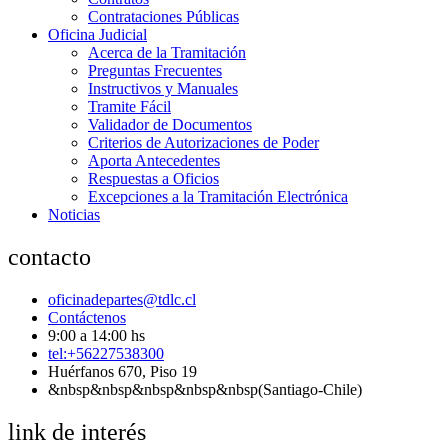
Contrataciones Públicas
Oficina Judicial
Acerca de la Tramitación
Preguntas Frecuentes
Instructivos y Manuales
Tramite Fácil
Validador de Documentos
Criterios de Autorizaciones de Poder
Aporta Antecedentes
Respuestas a Oficios
Excepciones a la Tramitación Electrónica
Noticias
contacto
oficinadepartes@tdlc.cl
Contáctenos
9:00 a 14:00 hs
tel:+56227538300
Huérfanos 670, Piso 19
&nbsp&nbsp&nbsp&nbsp&nbsp(Santiago-Chile)
link de interés