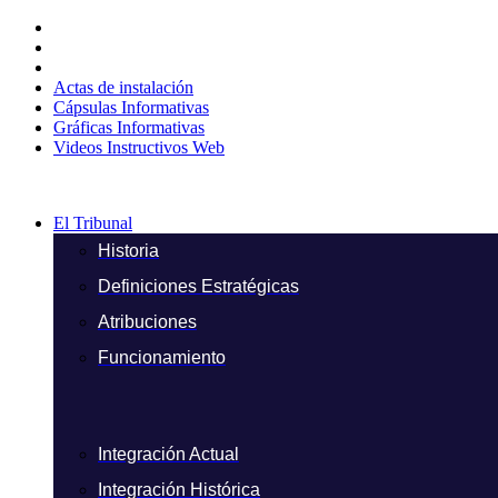
Ir
al
contenido
Actas de instalación
Cápsulas Informativas
Gráficas Informativas
Videos Instructivos Web
El Tribunal
Historia
Definiciones Estratégicas
Atribuciones
Funcionamiento
Integración Actual
Integración Histórica