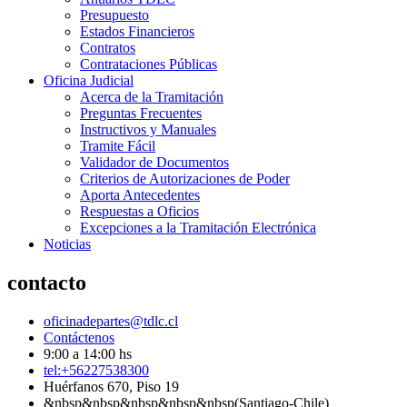
Presupuesto
Estados Financieros
Contratos
Contrataciones Públicas
Oficina Judicial
Acerca de la Tramitación
Preguntas Frecuentes
Instructivos y Manuales
Tramite Fácil
Validador de Documentos
Criterios de Autorizaciones de Poder
Aporta Antecedentes
Respuestas a Oficios
Excepciones a la Tramitación Electrónica
Noticias
contacto
oficinadepartes@tdlc.cl
Contáctenos
9:00 a 14:00 hs
tel:+56227538300
Huérfanos 670, Piso 19
&nbsp&nbsp&nbsp&nbsp&nbsp(Santiago-Chile)