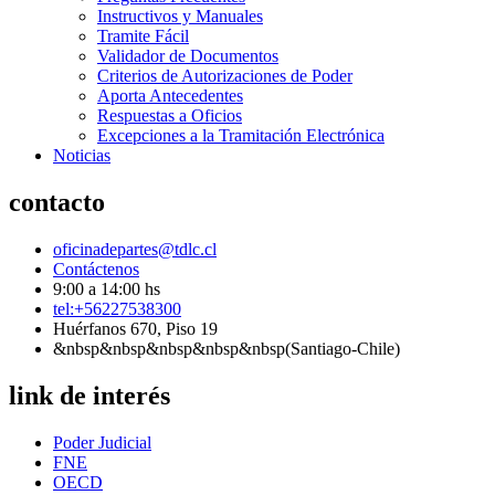
Instructivos y Manuales
Tramite Fácil
Validador de Documentos
Criterios de Autorizaciones de Poder
Aporta Antecedentes
Respuestas a Oficios
Excepciones a la Tramitación Electrónica
Noticias
contacto
oficinadepartes@tdlc.cl
Contáctenos
9:00 a 14:00 hs
tel:+56227538300
Huérfanos 670, Piso 19
&nbsp&nbsp&nbsp&nbsp&nbsp(Santiago-Chile)
link de interés
Poder Judicial
FNE
OECD