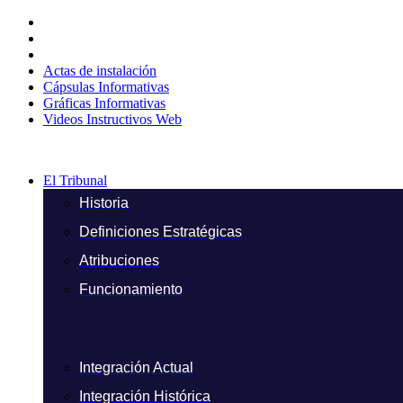
Ir
al
contenido
Actas de instalación
Cápsulas Informativas
Gráficas Informativas
Videos Instructivos Web
El Tribunal
Historia
Definiciones Estratégicas
Atribuciones
Funcionamiento
Integración Actual
Integración Histórica