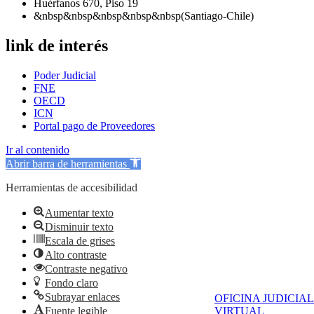
Huérfanos 670, Piso 19
&nbsp&nbsp&nbsp&nbsp&nbsp(Santiago-Chile)
link de interés
Poder Judicial
FNE
OECD
ICN
Portal pago de Proveedores
Ir al contenido
Abrir barra de herramientas
Herramientas de accesibilidad
Aumentar texto
Disminuir texto
Escala de grises
Alto contraste
Contraste negativo
Fondo claro
Subrayar enlaces
OFICINA JUDICIAL
Fuente legible
VIRTUAL