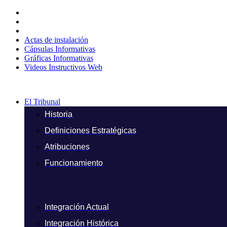
Ir
al
contenido
Actas de instalación
Cápsulas Informativas
Gráficas Informativas
Videos Instructivos Web
El Tribunal
Historia
Definiciones Estratégicas
Atribuciones
Funcionamiento
Integración Actual
Integración Histórica