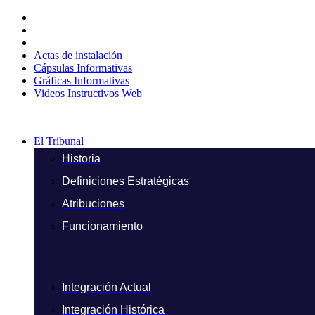
Ir
al
contenido
Actas de instalación
Cápsulas Informativas
Gráficas Informativas
Videos Instructivos Web
El Tribunal
Historia
Definiciones Estratégicas
Atribuciones
Funcionamiento
Integración Actual
Integración Histórica