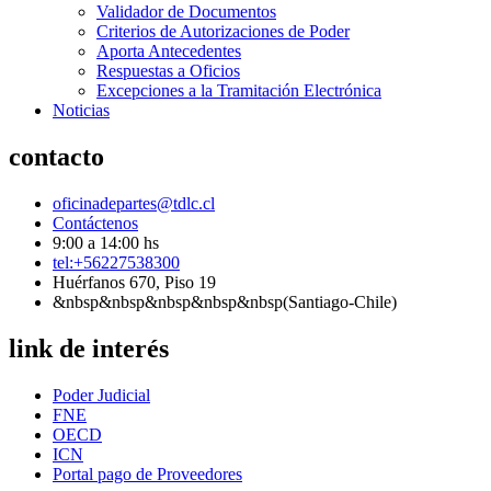
Validador de Documentos
Criterios de Autorizaciones de Poder
Aporta Antecedentes
Respuestas a Oficios
Excepciones a la Tramitación Electrónica
Noticias
contacto
oficinadepartes@tdlc.cl
Contáctenos
9:00 a 14:00 hs
tel:+56227538300
Huérfanos 670, Piso 19
&nbsp&nbsp&nbsp&nbsp&nbsp(Santiago-Chile)
link de interés
Poder Judicial
FNE
OECD
ICN
Portal pago de Proveedores