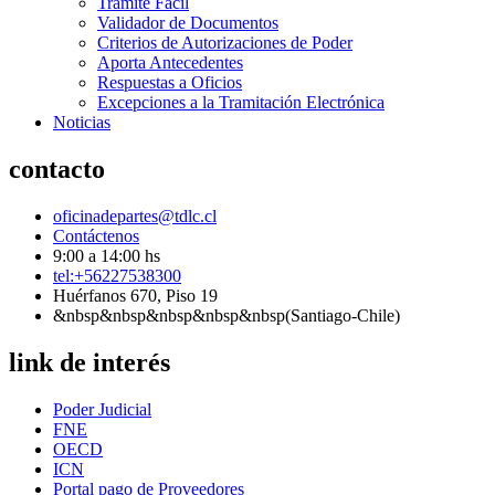
Tramite Fácil
Validador de Documentos
Criterios de Autorizaciones de Poder
Aporta Antecedentes
Respuestas a Oficios
Excepciones a la Tramitación Electrónica
Noticias
contacto
oficinadepartes@tdlc.cl
Contáctenos
9:00 a 14:00 hs
tel:+56227538300
Huérfanos 670, Piso 19
&nbsp&nbsp&nbsp&nbsp&nbsp(Santiago-Chile)
link de interés
Poder Judicial
FNE
OECD
ICN
Portal pago de Proveedores