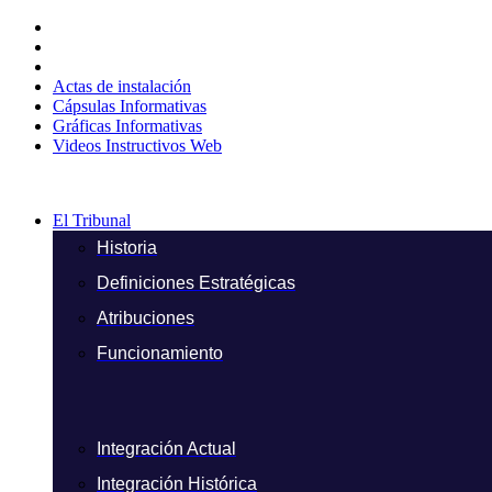
Ir
al
contenido
Actas de instalación
Cápsulas Informativas
Gráficas Informativas
Videos Instructivos Web
El Tribunal
Historia
Definiciones Estratégicas
Atribuciones
Funcionamiento
Integración Actual
Integración Histórica