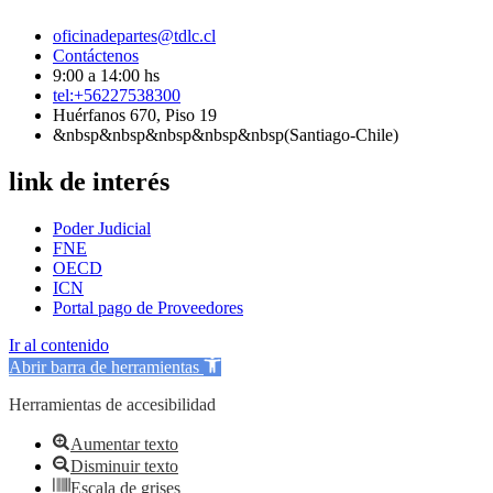
oficinadepartes@tdlc.cl
Contáctenos
9:00 a 14:00 hs
tel:+56227538300
Huérfanos 670, Piso 19
&nbsp&nbsp&nbsp&nbsp&nbsp(Santiago-Chile)
link de interés
Poder Judicial
FNE
OECD
ICN
Portal pago de Proveedores
Ir al contenido
Abrir barra de herramientas
Herramientas de accesibilidad
Aumentar texto
Disminuir texto
Escala de grises