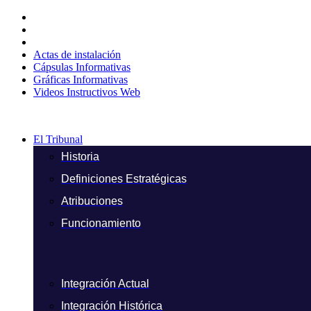
Ir
al
contenido
Actas de instalación
Cápsulas Informativas
Gráficas Informativas
Videos Instructivos Web
El Tribunal
Historia
Definiciones Estratégicas
Atribuciones
Funcionamiento
Integración Actual
Integración Histórica