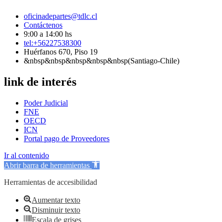
oficinadepartes@tdlc.cl
Contáctenos
9:00 a 14:00 hs
tel:+56227538300
Huérfanos 670, Piso 19
&nbsp&nbsp&nbsp&nbsp&nbsp(Santiago-Chile)
link de interés
Poder Judicial
FNE
OECD
ICN
Portal pago de Proveedores
Ir al contenido
Abrir barra de herramientas
Herramientas de accesibilidad
Aumentar texto
Disminuir texto
Escala de grises