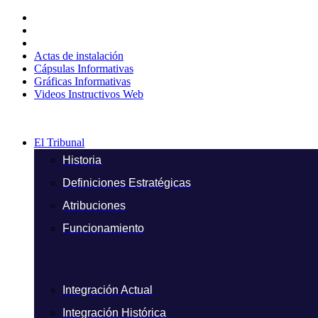
Ir
al
contenido
Actas de instalación
Cápsulas Informativas
Gráficas Informativas
Videos Instructivos Web
El Tribunal
Historia
Definiciones Estratégicas
Atribuciones
Funcionamiento
Integración Actual
Integración Histórica