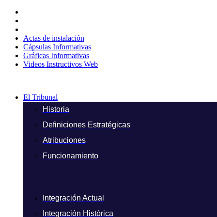
Ir
al
contenido
Actas de instalación
Cápsulas Informativas
Gráficas Informativas
Videos Instructivos Web
El Tribunal
Historia
Definiciones Estratégicas
Atribuciones
Funcionamiento
Integración Actual
Integración Histórica