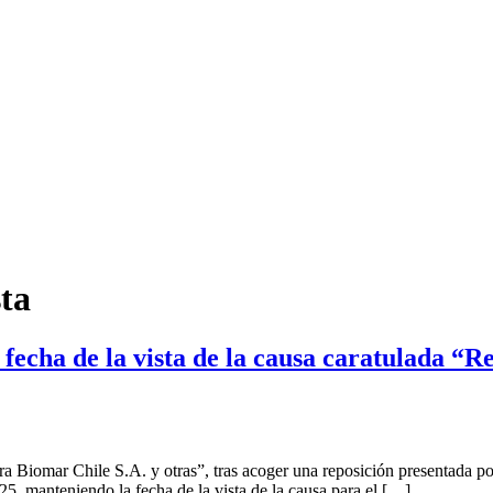
sta
fecha de la vista de la causa caratulada “
 Biomar Chile S.A. y otras”, tras acoger una reposición presentada po
, manteniendo la fecha de la vista de la causa para el […]