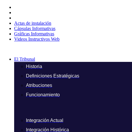
Ir
al
contenido
Actas de instalación
Cápsulas Informativas
Gráficas Informativas
Videos Instructivos Web
El Tribunal
Historia
Definiciones Estratégicas
Atribuciones
Funcionamiento
Integración Actual
Integración Histórica