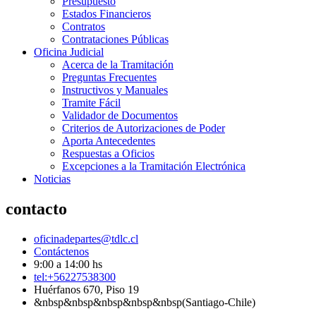
Presupuesto
Estados Financieros
Contratos
Contrataciones Públicas
Oficina Judicial
Acerca de la Tramitación
Preguntas Frecuentes
Instructivos y Manuales
Tramite Fácil
Validador de Documentos
Criterios de Autorizaciones de Poder
Aporta Antecedentes
Respuestas a Oficios
Excepciones a la Tramitación Electrónica
Noticias
contacto
oficinadepartes@tdlc.cl
Contáctenos
9:00 a 14:00 hs
tel:+56227538300
Huérfanos 670, Piso 19
&nbsp&nbsp&nbsp&nbsp&nbsp(Santiago-Chile)