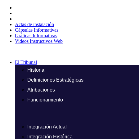
Ir
al
contenido
Actas de instalación
Cápsulas Informativas
Gráficas Informativas
Videos Instructivos Web
El Tribunal
Historia
Definiciones Estratégicas
Atribuciones
Funcionamiento
Integración Actual
Integración Histórica