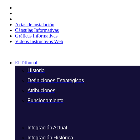
Ir
al
contenido
Actas de instalación
Cápsulas Informativas
Gráficas Informativas
Videos Instructivos Web
El Tribunal
Historia
Definiciones Estratégicas
Atribuciones
Funcionamiento
Integración Actual
Integración Histórica