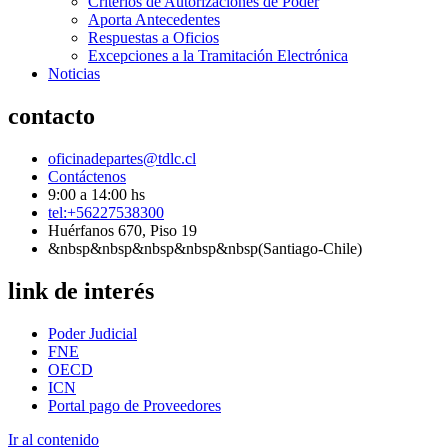
Criterios de Autorizaciones de Poder
Aporta Antecedentes
Respuestas a Oficios
Excepciones a la Tramitación Electrónica
Noticias
contacto
oficinadepartes@tdlc.cl
Contáctenos
9:00 a 14:00 hs
tel:+56227538300
Huérfanos 670, Piso 19
&nbsp&nbsp&nbsp&nbsp&nbsp(Santiago-Chile)
link de interés
Poder Judicial
FNE
OECD
ICN
Portal pago de Proveedores
Ir al contenido