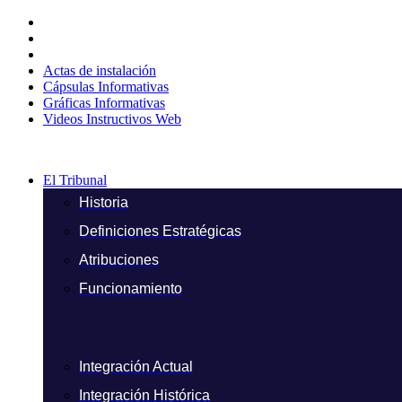
Ir
al
contenido
Actas de instalación
Cápsulas Informativas
Gráficas Informativas
Videos Instructivos Web
El Tribunal
Historia
Definiciones Estratégicas
Atribuciones
Funcionamiento
Integración Actual
Integración Histórica