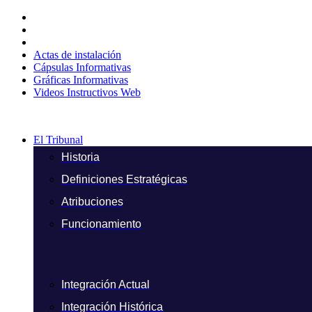
Ir
al
contenido
Actas de instalación
Cápsulas Informativas
Gráficas Informativas
Videos Instructivos Web
El Tribunal
Historia
Definiciones Estratégicas
Atribuciones
Funcionamiento
Integración Actual
Integración Histórica