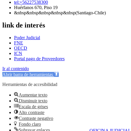
tel:+56227538300
Huérfanos 670, Piso 19
&nbsp&nbsp&nbsp&nbsp&nbsp(Santiago-Chile)
link de interés
Poder Judicial
FNE
OECD
ICN
Portal pago de Proveedores
Ir al contenido
Abrir barra de herramientas
Herramientas de accesibilidad
Aumentar texto
Disminuir texto
Escala de grises
Alto contraste
Contraste negativo
Fondo claro
Subrayar enlaces
OFICINA JUDICIAL