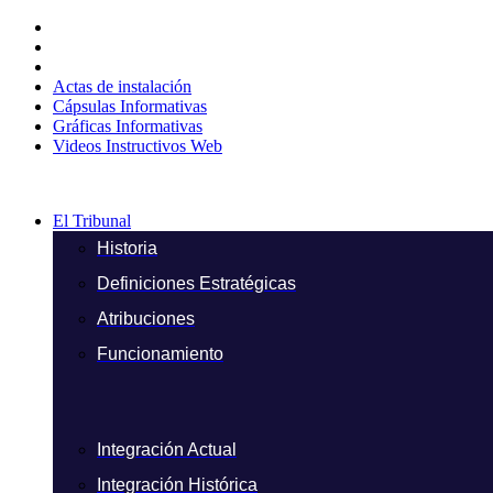
Ir
al
contenido
Actas de instalación
Cápsulas Informativas
Gráficas Informativas
Videos Instructivos Web
El Tribunal
Historia
Definiciones Estratégicas
Atribuciones
Funcionamiento
Integración Actual
Integración Histórica