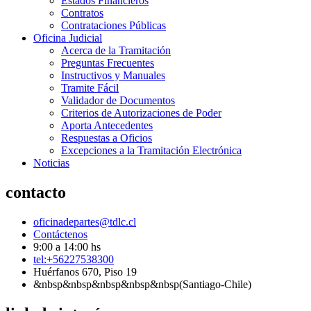
Estados Financieros
Contratos
Contrataciones Públicas
Oficina Judicial
Acerca de la Tramitación
Preguntas Frecuentes
Instructivos y Manuales
Tramite Fácil
Validador de Documentos
Criterios de Autorizaciones de Poder
Aporta Antecedentes
Respuestas a Oficios
Excepciones a la Tramitación Electrónica
Noticias
contacto
oficinadepartes@tdlc.cl
Contáctenos
9:00 a 14:00 hs
tel:+56227538300
Huérfanos 670, Piso 19
&nbsp&nbsp&nbsp&nbsp&nbsp(Santiago-Chile)