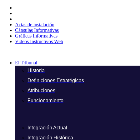
Ir
al
contenido
Actas de instalación
Cápsulas Informativas
Gráficas Informativas
Videos Instructivos Web
El Tribunal
Historia
Definiciones Estratégicas
Atribuciones
Funcionamiento
Integración Actual
Integración Histórica