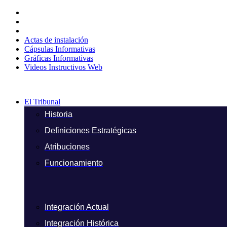
Ir
al
contenido
Actas de instalación
Cápsulas Informativas
Gráficas Informativas
Videos Instructivos Web
El Tribunal
Historia
Definiciones Estratégicas
Atribuciones
Funcionamiento
Integración Actual
Integración Histórica