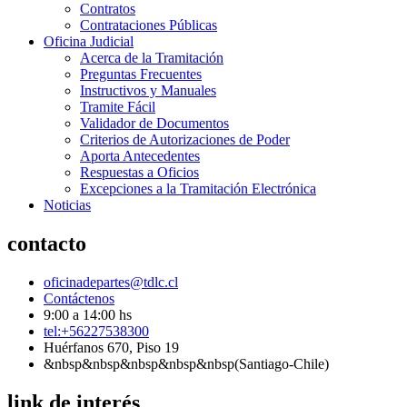
Contratos
Contrataciones Públicas
Oficina Judicial
Acerca de la Tramitación
Preguntas Frecuentes
Instructivos y Manuales
Tramite Fácil
Validador de Documentos
Criterios de Autorizaciones de Poder
Aporta Antecedentes
Respuestas a Oficios
Excepciones a la Tramitación Electrónica
Noticias
contacto
oficinadepartes@tdlc.cl
Contáctenos
9:00 a 14:00 hs
tel:+56227538300
Huérfanos 670, Piso 19
&nbsp&nbsp&nbsp&nbsp&nbsp(Santiago-Chile)
link de interés