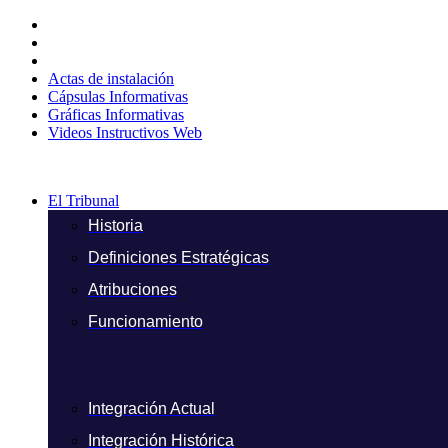
Ir
al
contenido
Actas de instalación
Cápsulas Informativas
Gráficas Informativas
Videos Instructivos Web
El Tribunal
Historia
Definiciones Estratégicas
Atribuciones
Funcionamiento
Integración Actual
Integración Histórica