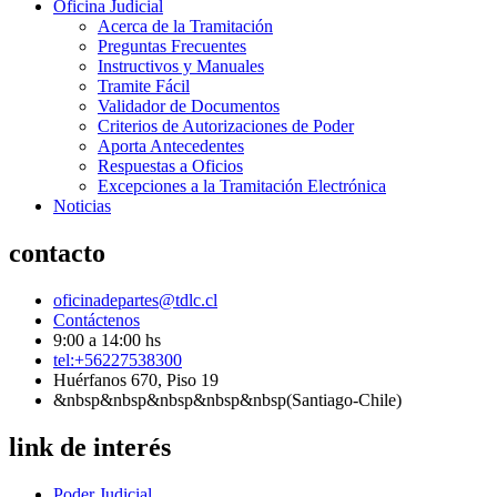
Oficina Judicial
Acerca de la Tramitación
Preguntas Frecuentes
Instructivos y Manuales
Tramite Fácil
Validador de Documentos
Criterios de Autorizaciones de Poder
Aporta Antecedentes
Respuestas a Oficios
Excepciones a la Tramitación Electrónica
Noticias
contacto
oficinadepartes@tdlc.cl
Contáctenos
9:00 a 14:00 hs
tel:+56227538300
Huérfanos 670, Piso 19
&nbsp&nbsp&nbsp&nbsp&nbsp(Santiago-Chile)
link de interés
Poder Judicial