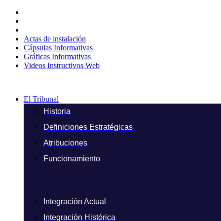
Ir
al
contenido
Actas de instalación
Cápsulas Informativas
Gráficas Informativas
Videos Instructivos Web
El Tribunal
Historia
Definiciones Estratégicas
Atribuciones
Funcionamiento
Integración Actual
Integración Histórica