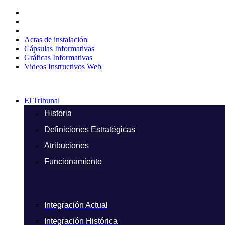
Ir
al
contenido
Actas de instalación
Cápsulas Informativas
Gráficas Informativas
Videos Instructivos Web
El Tribunal
Historia
Definiciones Estratégicas
Atribuciones
Funcionamiento
Integración Actual
Integración Histórica