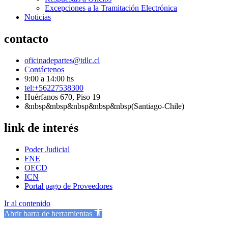
Excepciones a la Tramitación Electrónica
Noticias
contacto
oficinadepartes@tdlc.cl
Contáctenos
9:00 a 14:00 hs
tel:+56227538300
Huérfanos 670, Piso 19
&nbsp&nbsp&nbsp&nbsp&nbsp(Santiago-Chile)
link de interés
Poder Judicial
FNE
OECD
ICN
Portal pago de Proveedores
Ir al contenido
Abrir barra de herramientas