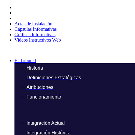
Ir
al
contenido
Actas de instalación
Cápsulas Informativas
Gráficas Informativas
Videos Instructivos Web
El Tribunal
Historia
Definiciones Estratégicas
Atribuciones
Funcionamiento
Integración Actual
Integración Histórica