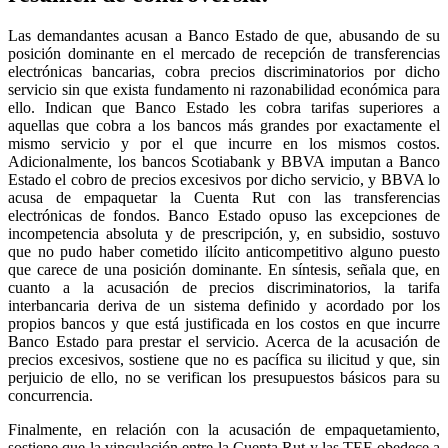
Las demandantes acusan a Banco Estado de que, abusando de su
posición dominante en el mercado de recepción de transferencias
electrónicas bancarias, cobra precios discriminatorios por dicho
servicio sin que exista fundamento ni razonabilidad económica para
ello. Indican que Banco Estado les cobra tarifas superiores a
aquellas que cobra a los bancos más grandes por exactamente el
mismo servicio y por el que incurre en los mismos costos.
Adicionalmente, los bancos Scotiabank y BBVA imputan a Banco
Estado el cobro de precios excesivos por dicho servicio, y BBVA lo
acusa de empaquetar la Cuenta Rut con las transferencias
electrónicas de fondos. Banco Estado opuso las excepciones de
incompetencia absoluta y de prescripción, y, en subsidio, sostuvo
que no pudo haber cometido ilícito anticompetitivo alguno puesto
que carece de una posición dominante. En síntesis, señala que, en
cuanto a la acusación de precios discriminatorios, la tarifa
interbancaria deriva de un sistema definido y acordado por los
propios bancos y que está justificada en los costos en que incurre
Banco Estado para prestar el servicio. Acerca de la acusación de
precios excesivos, sostiene que no es pacífica su ilicitud y que, sin
perjuicio de ello, no se verifican los presupuestos básicos para su
concurrencia.
Finalmente, en relación con la acusación de empaquetamiento,
sostiene que la vinculación entre la Cuenta Rut y las TEF obedece a