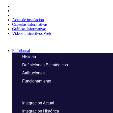
Ir
al
contenido
Actas de instalación
Cápsulas Informativas
Gráficas Informativas
Videos Instructivos Web
El Tribunal
Historia
Definiciones Estratégicas
Atribuciones
Funcionamiento
Integración Actual
Integración Histórica