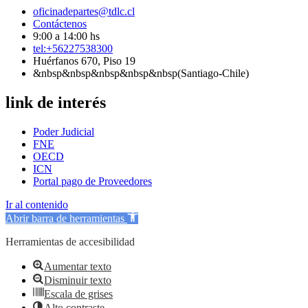
oficinadepartes@tdlc.cl
Contáctenos
9:00 a 14:00 hs
tel:+56227538300
Huérfanos 670, Piso 19
&nbsp&nbsp&nbsp&nbsp&nbsp(Santiago-Chile)
link de interés
Poder Judicial
FNE
OECD
ICN
Portal pago de Proveedores
Ir al contenido
Abrir barra de herramientas
Herramientas de accesibilidad
Aumentar texto
Disminuir texto
Escala de grises
Alto contraste