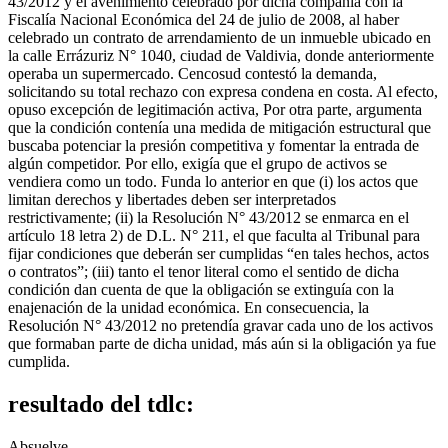
43/2012 y el avenimiento celebrado por dicha compañía con la
Fiscalía Nacional Económica del 24 de julio de 2008, al haber
celebrado un contrato de arrendamiento de un inmueble ubicado en
la calle Errázuriz N° 1040, ciudad de Valdivia, donde anteriormente
operaba un supermercado. Cencosud contestó la demanda,
solicitando su total rechazo con expresa condena en costa. Al efecto,
opuso excepción de legitimación activa, Por otra parte, argumenta
que la condición contenía una medida de mitigación estructural que
buscaba potenciar la presión competitiva y fomentar la entrada de
algún competidor. Por ello, exigía que el grupo de activos se
vendiera como un todo. Funda lo anterior en que (i) los actos que
limitan derechos y libertades deben ser interpretados
restrictivamente; (ii) la Resolución N° 43/2012 se enmarca en el
artículo 18 letra 2) de D.L. N° 211, el que faculta al Tribunal para
fijar condiciones que deberán ser cumplidas “en tales hechos, actos
o contratos”; (iii) tanto el tenor literal como el sentido de dicha
condición dan cuenta de que la obligación se extinguía con la
enajenación de la unidad económica. En consecuencia, la
Resolución N° 43/2012 no pretendía gravar cada uno de los activos
que formaban parte de dicha unidad, más aún si la obligación ya fue
cumplida.
resultado del tdlc:
Absuelve