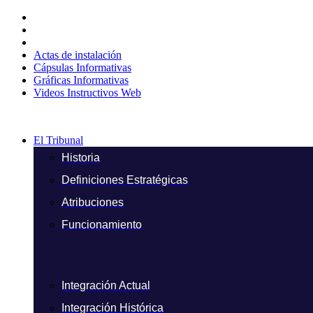
Ir
al
contenido
Actas de instalación
Cápsulas Informativas
Gráficas Informativas
Videos Instructivos Web
El Tribunal
Historia
Definiciones Estratégicas
Atribuciones
Funcionamiento
Integración Actual
Integración Histórica