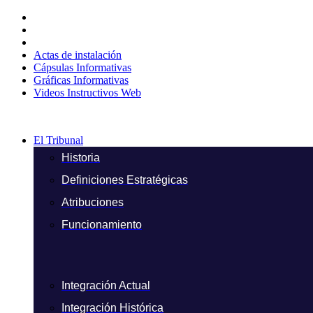
Ir
al
contenido
Actas de instalación
Cápsulas Informativas
Gráficas Informativas
Videos Instructivos Web
El Tribunal
Historia
Definiciones Estratégicas
Atribuciones
Funcionamiento
Integración Actual
Integración Histórica