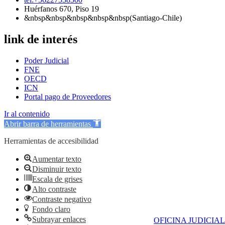
Huérfanos 670, Piso 19
&nbsp&nbsp&nbsp&nbsp&nbsp(Santiago-Chile)
link de interés
Poder Judicial
FNE
OECD
ICN
Portal pago de Proveedores
Ir al contenido
Abrir barra de herramientas
Herramientas de accesibilidad
Aumentar texto
Disminuir texto
Escala de grises
Alto contraste
Contraste negativo
Fondo claro
Subrayar enlaces
OFICINA JUDICIAL