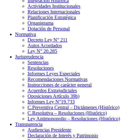
Integración Histórica
Actividades Institucionales
Relaciones Internacionales
Planificación Estratégica
Organigrama
Dotación de Personal
Normativa
Decreto Ley N° 211
Autos Acordados
Ley N° 20.285
Jurisprudencia
Sentencias
Resoluciones
Informes Leyes Especiales
Recomendaciones Normativas
Instrucciones de carácter general
Acuerdos Extrajudiciales
Oposiciones Artículo 39h)
Informes Ley N°19.733
C.Preventiva Central – Dictámenes (Histórico)
C.Resolutiva – Resoluciones (Histórico)
Ley Antimonopolio – Resoluciones (Histórico)
Transparencia
Audiencias Presidente
Declaración de Interés y Patrimonio