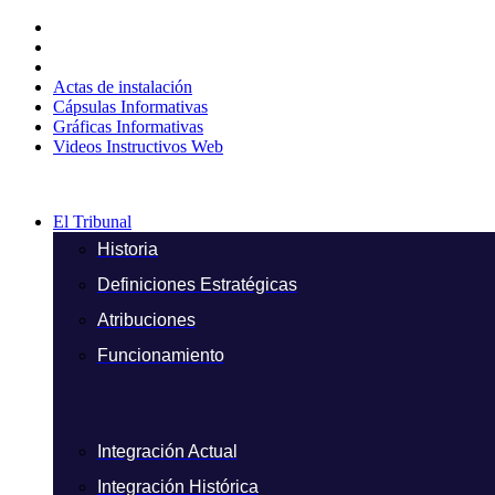
Ir
al
contenido
Actas de instalación
Cápsulas Informativas
Gráficas Informativas
Videos Instructivos Web
El Tribunal
Historia
Definiciones Estratégicas
Atribuciones
Funcionamiento
Integración Actual
Integración Histórica