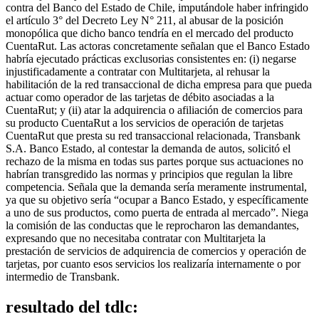
contra del Banco del Estado de Chile, imputándole haber infringido
el artículo 3° del Decreto Ley N° 211, al abusar de la posición
monopólica que dicho banco tendría en el mercado del producto
CuentaRut. Las actoras concretamente señalan que el Banco Estado
habría ejecutado prácticas exclusorias consistentes en: (i) negarse
injustificadamente a contratar con Multitarjeta, al rehusar la
habilitación de la red transaccional de dicha empresa para que pueda
actuar como operador de las tarjetas de débito asociadas a la
CuentaRut; y (ii) atar la adquirencia o afiliación de comercios para
su producto CuentaRut a los servicios de operación de tarjetas
CuentaRut que presta su red transaccional relacionada, Transbank
S.A. Banco Estado, al contestar la demanda de autos, solicitó el
rechazo de la misma en todas sus partes porque sus actuaciones no
habrían transgredido las normas y principios que regulan la libre
competencia. Señala que la demanda sería meramente instrumental,
ya que su objetivo sería “ocupar a Banco Estado, y específicamente
a uno de sus productos, como puerta de entrada al mercado”. Niega
la comisión de las conductas que le reprocharon las demandantes,
expresando que no necesitaba contratar con Multitarjeta la
prestación de servicios de adquirencia de comercios y operación de
tarjetas, por cuanto esos servicios los realizaría internamente o por
intermedio de Transbank.
resultado del tdlc: