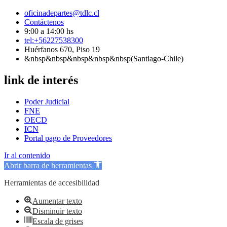
oficinadepartes@tdlc.cl
Contáctenos
9:00 a 14:00 hs
tel:+56227538300
Huérfanos 670, Piso 19
&nbsp&nbsp&nbsp&nbsp&nbsp(Santiago-Chile)
link de interés
Poder Judicial
FNE
OECD
ICN
Portal pago de Proveedores
Ir al contenido
Abrir barra de herramientas
Herramientas de accesibilidad
Aumentar texto
Disminuir texto
Escala de grises