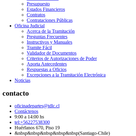
Presupuesto
Estados Financieros
Contratos
Contrataciones Públicas
Oficina Judicial
Acerca de la Tramitación
Preguntas Frecuentes
Instructivos y Manuales
Tramite Fácil
Validador de Documentos
Criterios de Autorizaciones de Poder
Aporta Antecedentes
Respuestas a Oficios
Excepciones a la Tramitación Electrónica
Noticias
contacto
oficinadepartes@tdlc.cl
Contáctenos
9:00 a 14:00 hs
tel:+56227538300
Huérfanos 670, Piso 19
&nbsp&nbsp&nbsp&nbsp&nbsp(Santiago-Chile)