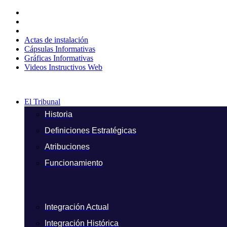
Ir
al
contenido
Actas de instalación
Cápsulas Informativas
Gráficas Informativas
Videos Instructivos Web
El Tribunal
Historia
Definiciones Estratégicas
Atribuciones
Funcionamiento
Integración Actual
Integración Histórica