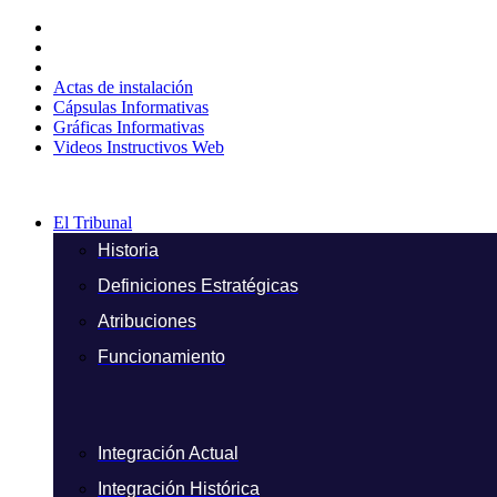
Ir
al
contenido
Actas de instalación
Cápsulas Informativas
Gráficas Informativas
Videos Instructivos Web
El Tribunal
Historia
Definiciones Estratégicas
Atribuciones
Funcionamiento
Integración Actual
Integración Histórica