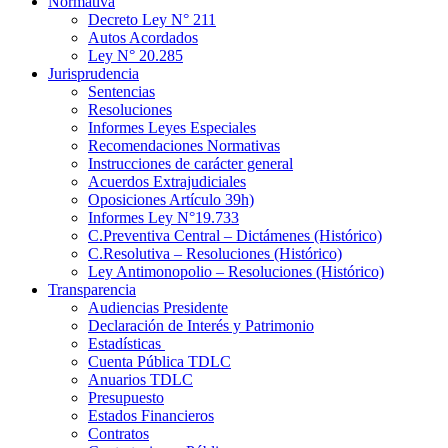
Normativa
Decreto Ley N° 211
Autos Acordados
Ley N° 20.285
Jurisprudencia
Sentencias
Resoluciones
Informes Leyes Especiales
Recomendaciones Normativas
Instrucciones de carácter general
Acuerdos Extrajudiciales
Oposiciones Artículo 39h)
Informes Ley N°19.733
C.Preventiva Central – Dictámenes (Histórico)
C.Resolutiva – Resoluciones (Histórico)
Ley Antimonopolio – Resoluciones (Histórico)
Transparencia
Audiencias Presidente
Declaración de Interés y Patrimonio
Estadísticas
Cuenta Pública TDLC
Anuarios TDLC
Presupuesto
Estados Financieros
Contratos