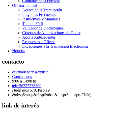
Contrataciones Públicas
Oficina Judicial
Acerca de la Tramitación
Preguntas Frecuentes
Instructivos y Manuales
Tramite Fácil
Validador de Documentos
Criterios de Autorizaciones de Poder
Aporta Antecedentes
Respuestas a Oficios
Excepciones a la Tramitación Electrónica
Noticias
contacto
oficinadepartes@tdlc.cl
Contáctenos
9:00 a 14:00 hs
tel:+56227538300
Huérfanos 670, Piso 19
&nbsp&nbsp&nbsp&nbsp&nbsp(Santiago-Chile)
link de interés